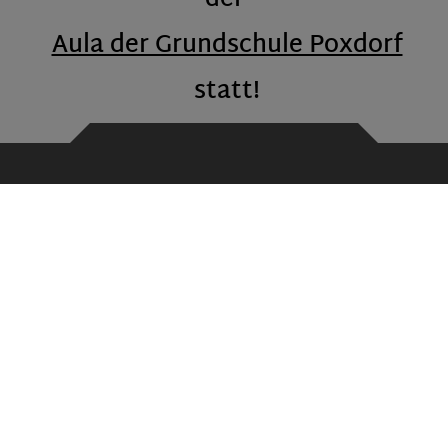
der
Aula der Grundschule Poxdorf
statt!
Service
Cookie Einstellungen
Erklärung zur Barrierefreiheit
Kontaktformular
Notdienste
Schnellzugriff
Mitarbeiter