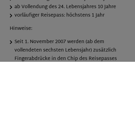
ab Vollendung des 24. Lebensjahres 10 Jahre
vorläufiger Reisepass: höchstens 1 Jahr
Hinweise:
Seit 1. November 2007 werden (ab dem
vollendeten sechsten Lebensjahr) zusätzlich
Fingerabdrücke in den Chip des Reisepasses
aufgenommen.
Seit 1. November 2010 werden Ordens- und
Künstlernamen wieder in den Reisepass
aufgenommen.
Niemand darf mehrere Pässe der
Bundesrepublik Deutschland besitzen, sofern
nicht ein berechtigtes Interesse an der
Ausstellung mehrerer Pässe nachgewiesen wird.
Ein vorläufiger Reisepass ist nur in